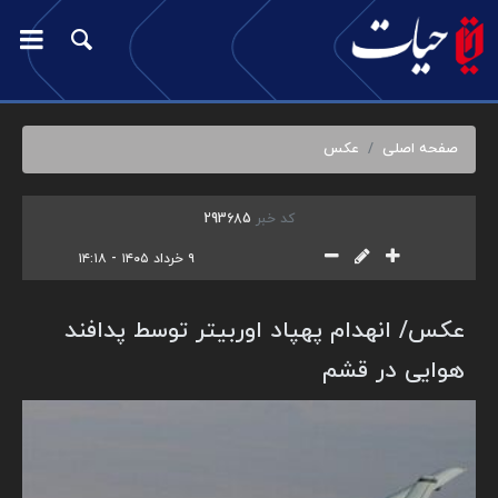
صفحه اصلی
عکس
کد خبر
293685
۹ خرداد ۱۴۰۵ - ۱۴:۱۸
عکس/ انهدام پهپاد اوربیتر توسط پدافند
هوایی در قشم