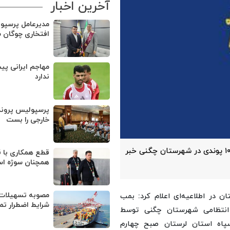
آخرین اخبار
مدیرعامل پرسپو
افتخاری چوگان 
مهاجم ایرانی پی
ندارد
پرسپولیس پروند
خارجی را بست
روابط‌عمومی سپاه لرستان از خنثی‌سازی بمب سنگر شکن ۱۰۰۰ پوندی در شهرستان چگنی خبر
قطع همکاری با ق
همچنان سوژه ا
مصوبه تسهیلات 
ن در اطلاعیه‌ای اعلام کرد: بمب
شرایط اضطرار تم
 در ستاد فرماندهی انتظامی شهرستان چگنی توسط
اه استان لرستان صبح چهارم