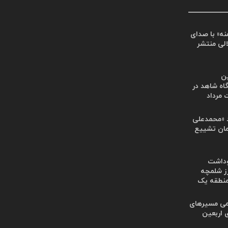
ه» با صدای
الی منتشر
ین
اه شاهد در
مرداد
 «محمدعلی
رامان تشییع
وداشت
ز شلمچه
منطقه یک
امی مسیرهای
 اربعین