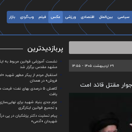
سیاسی
بین‌الملل
اقتصادی
ورزشی
عکس
فیلم
وب‌گردی
بازار
پربازدیدترین
نشست آموزشی قوانین مربوط به ایثار
۲۹ اردیبهشت ۱۴۰۵ - ۱۴:۵۵
مشهد مقدس برگزار شد ‌
استقبال مردم از پیکر مطهر شهید «ا
فروش» در همدان
وار مقتل قائد امت
کاهش ۵ درصدی بهای نفت؛ قیمت 
یافت
عزم جدی بنیاد شهید برای نهایی‌سازی
و تجمیع قوانین ایثارگری
پیام تسلیت دکتر پزشکیان در پی در
شهیدان «آدمی»