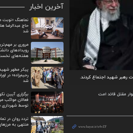
آخرین اخبار
نماهنگ «نوبت من
حاج عبدالرضا هل
شد
مروری بر مهم‌تر
رویدادهای دانشگ
هفته‌های نخست 
پیکر مطهر شهید
رحیم‌زاده» در او
 رهبر شهید اجتماع کردند.
شد
برگزاری آیین نک
فعالان مواکب مر
توسط شهرداری 
تردد روان در تم
منتهی به مرزهای