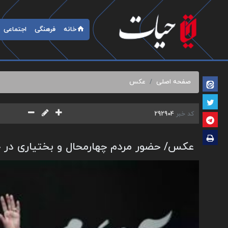
خانه
فرهنگی
اجتماعی
صفحه اصلی
عکس
کد خبر
292904
عکس/ حضور مردم چهارمحال و بختیاری در ج