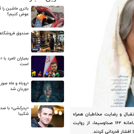
باتری ماشین را ک
عوض کنیم؟
صندوق فروشگا
بمباران لامرد با 
است
«روباه و ماه صور
دوربان شد
«پدرکشی» با صد
شکیبا
قبال و رضایت مخاطبان همراه
شد؛ به‌طوری که بسیاری از بینندگان با ارسال پیام به سامانه ۱۶۲ صداوسیما، از روایت
 افشار قدردانی کردند.