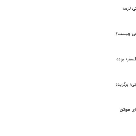
ی لازمه
هی چیست؟
«فسفر» بوده
تی» برگزیده
ای هوتن