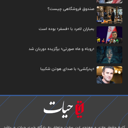
صندوق فروشگاهی چیست؟
بمباران لامرد با «فسفر» بوده است
«روباه و ماه صورتی» برگزیده دوربان شد
«پدرکشی» با صدای هوتن شکیبا
کلیه حقوق مادی و معنوی این سایت متعلق به پایگاه خبری حیات می‌باشد.