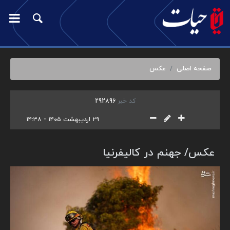
صفحه اصلی
عکس
کد خبر
292896
۲۹ اردیبهشت ۱۴۰۵ - ۱۴:۳۸
عکس/ جهنم در کالیفرنیا