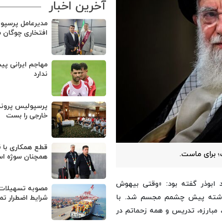
آخرین اخبار
مدیرعامل پرسپو
افتخاری چوگان 
مهاجم ایرانی پی
ندارد
پرسپولیس پروند
خارجی را بست
قطع همکاری با ق
ت؛ برای ماست.
همچنان سوژه ا
 ابوذر گفته بود: «وقتی بیهوش
مصوبه تسهیلات 
 گذشته پیش چشمم مجسم شد. با
شرایط اضطرار تم
 مبارزه، تدریس و همه زحماتم در