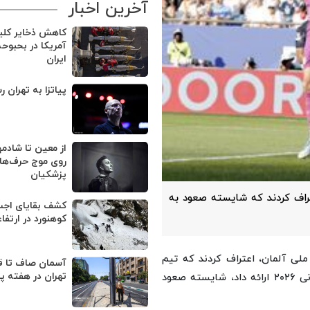
آخرین اخبار
کاهش ذخایر کل
آمریکا در بحبوح
ایران
پیاتزا به تهران ر
از معین تا شادمه
روی موج حرف‌های
پزشکیان
تراف کردند که شایسته صعود به
کوهنورد در ارتفا
لی آلمان، اعتراف کردند که تیم
آسمان صاف تا ق
تهران در هفته پ
آلمان به دلیل عملکردی که در برابر پاراگوئه و در کل جام جهانی ۲۰۲۶ ارائه داد، شایسته صعود