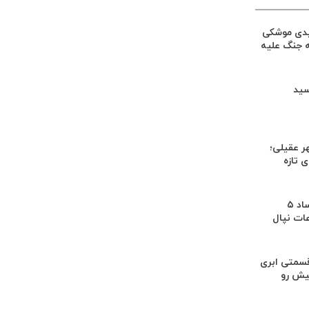
یدی موشکی
ه جنگ علیه
سید
ر عقیلی؛
 تازه
کشف بقایای اجساد ۵
عات نپال
سمتی ابری
یش رو