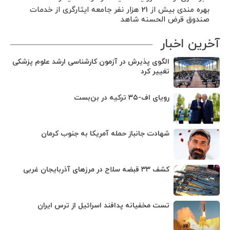
بهره مندی بیش از 21 هزار نفر جامعه ایثارگری از خدمات
صندوق قرض الحسنه شاهد
آخرین اخبار
الگوی پذیرش در آزمون کارشناسی ارشد علوم پزشکی
تغییر کرد
رویای اف-۳۵ ترکیه در بن‌بست
شهادت جانباز حمله آمریکا به جنوب کرمان
کشف ۳۳ قبضه سلاح در مرزهای آذربایجان غربی
تست مخفیانه پدافند اسرائیل از ترس ایران