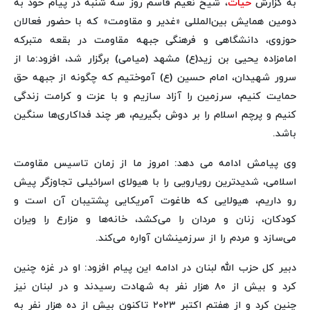
به گزارش
حیات
، شیخ نعیم قاسم روز سه شنبه در پیام خود به
دومین همایش بین‌المللی «غدیر و مقاومت» که با حضور فعالان
حوزوی، دانشگاهی و فرهنگی جبهه مقاومت در بقعه متبرکه
امامزاده یحیی بن زید(ع) مشهد (میامی) برگزار شد، افزود:ما از
سرور شهیدان، امام حسین (ع) آموختیم که چگونه از جبهه حق
حمایت کنیم، سرزمین را آزاد سازیم و با عزت و کرامت زندگی
کنیم و پرچم اسلام را بر دوش بگیریم، هر چند فداکاری‌ها سنگین
باشد.
وی پیامش ادامه می دهد: امروز ما از زمان تاسیس مقاومت
اسلامی، شدیدترین رویارویی را با هیولای اسرائیلی تجاوزگر پیش
رو داریم، هیولایی که طاغوت آمریکایی پشتیبان آن است و
کودکان، زنان و مردان را می‌کشد، خانه‌ها و مزارع را ویران
می‌سازد و مردم را از سرزمینشان آواره می‌کند.
دبیر کل حزب الله لبنان در ادامه این پیام افزود: او در غزه چنین
کرد و بیش از ۸۰ هزار نفر به شهادت رسیدند و در لبنان نیز
چنین کرد و از هفتم اکتبر ۲۰۲۳ تاکنون بیش از ده هزار نفر به