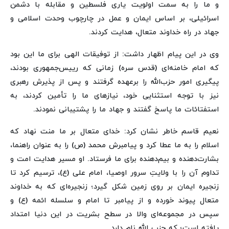
و ما را به سمت اولویت یاری فلسطین و مقابله با دشمن
اسرائیلی، بر اساس ایمان و عمل در چارچوب وحدت اسلامی و
جهاد در راه خداوند متعال، هدایت کردند.
وی در این پیام اظهار داشت: از توفیقات الهی برای ما این بود
که امام خامنه‌ای (قدس سره) زمانی که رییس‌جمهوری بودند،
پیگیری امور حزب‌الله را برعهده گرفتند و پس از پذیرش رهبری
نیز با توجه استثنایی خود، نیازهای ما را تأمین کردند، به
استفتائات ما پاسخ گفتند و جهاد ما را پشتیبانی نمودند.
نعیم قاسم خاطر نشان کرد: خدای متعال بر ما منت نهاد که
اسلام را به ما عطا کرد و پیامبرش محمد (ص) را به عنوان راهنما،
بشارت‌دهنده و بیم‌دهنده برای ما فرستاد. او مسیر هدایت امت و
تداوم آن را با ولایتِ سرور اوصیا، امام علی (ع)، ترسیم کرد تا
زنجیره ایمان بر روی زمین شکل گیرد؛ زنجیره‌ای که به خداوند
متعال پیوند خورده و از پیامبر تا امام و سلسله ائمه (ع) و
سپس در مجموعه‌ای والا در سطح بشریت در این دنیا امتداد
یافته است؛ که حزب الله نام دارد.