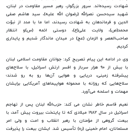
شهادت رسیده‌اند. سرور بزرگوار، رهبر مسیر مقاومت در لبنان،
شهید سیدحسن نصرالله (رضوان الله علیه)، سید هاشم صفی
الدین و فرماندهان به شهادت رسیدند، اما ما با مدد از نبوّت
محمد(ص)، ولایت علی(ع)، دوستی ائمه (س)و انتظار
صاحب‌العصر و الزمان (عج) در میدان ماندگار شدیم و پایداری
کردیم.
وی در ادامه این پیام تصریح کرد: جوانان مقاومت اسلامی لبنان
با بیش از ۹۰ هزار سرباز و افسر ارتش اسرائیل، با سلاح‌های
پیشرفته زمینی، دریایی و هوایی آن‌ها رو به رو شدند؛
سلاح‌هایی که روزانه با محموله هواپیماهای آمریکایی برایشان
مهمات و اسلحه می‌آورد.
نعیم قاسم خاطر نشان می کند: حزب‌الله لبنان پس از تهاجم
اسرائیل در سال ۱۹۸۲ میلادی که تا پایتخت بیروت پیش آمد، با
بیعت گروهی از مؤمنان با رهبر انقلاب و امت و ولی امر
مسلمانان، امام خمینی (ره) تأسیس شد. ایشان بیعت را پذیرفت