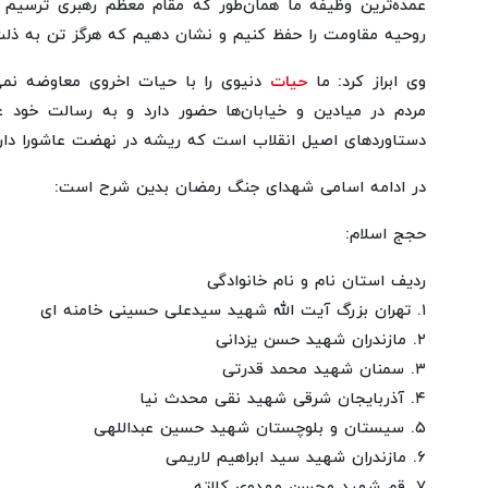
عمده‌ترین وظیفه ما همان‌طور که مقام معظم رهبری ترسیم ک
روحیه مقاومت را حفظ کنیم و نشان دهیم که هرگز تن به ذلت
وی ابراز کرد: ما
حیات
دنیوی را با حیات اخروی معاوضه نمی
مردم در میادین و خیابان‌ها حضور دارد و به رسالت خود 
دستاوردهای اصیل انقلاب است که ریشه در نهضت عاشورا دارد
در ادامه اسامی شهدای جنگ رمضان بدین شرح است:
حجج اسلام:
ردیف استان نام و نام خانوادگی
۱. تهران بزرگ آیت الله شهید سیدعلی حسینی خامنه ای
۲. مازندران شهید حسن یزدانی
۳. سمنان شهید محمد قدرتی
۴. آذربایجان شرقی شهید نقی محدث نیا
۵. سیستان و بلوچستان شهید حسین عبداللهی
۶. مازندران شهید سید ابراهیم لاریمی
۷. قم شهید محسن مهدوی کلاته