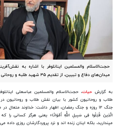
حجت‌الاسلام والمسلمین اینانلوفر با اشاره به نقش‌آفر
میدان‌های دفاع و تبیین، از تقدیم ۳۵ شهید طلبه و روحانی در جنگ رمضان خبر داد.
به گزارش
حیات
، حجت‌الاسلام والمسلمین عباسعلی اینانلو
طلاب و روحانیون کشور با بیان نقش طلاب و روحانیون در ت
جنگ ۱۲ روزه و جنگ رمضان، اظهار داشت: خداوند متعال در مور
الَّذِینَ قُتِلُوا فِی سَبِیلِ اللَّهِ أَمْوَاتًا» یعنی هرگز کسانی
مپندارید، بلکه اینان زنده‌ اند و نزد پروردگارشان روزی داده می 