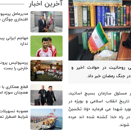
آخرین اخبار
مدیرعامل پرسپو
افتخاری چوگان 
مهاجم ایرانی پی
ندارد
پرسپولیس پروند
ینی روحانیت در حوادث اخیر و
خارجی را بست
قطع همکاری با ق
همچنان سوژه ا
فر مسئول سازمان بسیج اساتید،
اریخ انقلاب اسلامی و بویژه در
د شهدا می فرماید «وَلا تَحْسَبَنَّ
مصوبه تسهیلات 
 را که در راه خدا کشته شده‌ اند مرده
شرایط اضطرار تم
‌شوند.