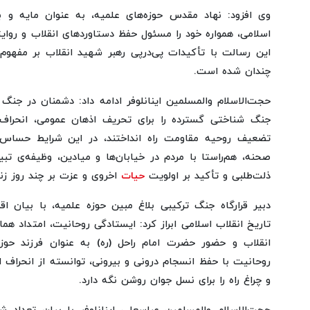
وی افزود: نهاد مقدس حوزه‌های علمیه، به عنوان مایه و ب
اسلامی، همواره خود را مسئول حفظ دستاوردهای انقلاب و روای
این رسالت با تأکیدات پی‌درپی رهبر شهید انقلاب بر مفهوم 
چندان شده است.
حجت‌الاسلام والمسلمین اینانلوفر ادامه داد: دشمنان در جنگ 
جنگ شناختی گسترده را برای تحریف اذهان عمومی، انحراف 
تضعیف روحیه مقاومت راه انداختند، در این شرایط حساس، 
صحنه، هم‌راستا با مردم در خیابان‌ها و میادین، وظیفه‌ی ت
ذلت‌طلبی و تأکید بر اولویت
حیات
اخروی و عزت بر چند روز زن
دبیر قرارگاه جنگ ترکیبی بلاغ مبین حوزه علمیه، با بیان ا
تاریخ انقلاب اسلامی ابراز کرد: ایستادگی روحانیت، امتداد ه
انقلاب و حضور حضرت امام راحل (ره) به عنوان فرزند حوزه
روحانیت با حفظ انسجام درونی و بیرونی، توانسته از انحراف 
و چراغ راه را برای نسل جوان روشن نگه دارد.