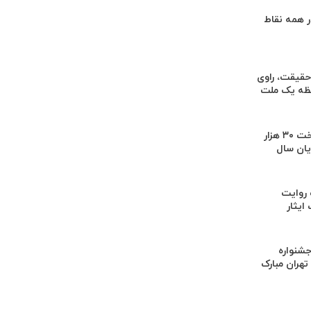
 همه نقاط
 حقیقت، راوی
فظه یک ملت
هدف‌گذاری پرداخت ۳۰ هزار
یان سال
 روایت
ایثار
جشنواره
هران مبارک