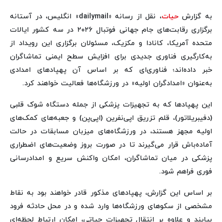
به گزارش
حیات
، نقل از رسانه «dailymail» انگلیس، در آستانه
برگزاری رقابت‌های جام جهانی فوتبال ۲۰۲۶ در سه کشور ایالات
متحده آمریکا، کانادا و مکزیک، مسئولان برگزاری این رویداد از
به‌کارگیری فناوری جدیدی برای افزایش سطح ایمنی تماشاگران
خبر داده‌اند؛ فناوری‌ای که بر اساس آن پهپادهای امدادی
به‌عنوان «امدادگران اولیه» در ورزشگاه‌ها فعالیت خواهند کرد.
این پهپادها که به تجهیزات پزشکی از جمله دستگاه شوک قلبی
(دفیبریلاتور)، قلم تزریق اپی‌نفرین (اپی‌پن) و جعبه‌های کمک‌های
اولیه مجهز هستند، در ورزشگاه‌های میزبان مسابقات در حالت
آماده‌باش قرار می‌گیرند تا در صورت بروز وضعیت‌های اضطراری
پزشکی در میان تماشاگران، امکان واکنش سریع و امدادرسانی
فوری فراهم شود.
بر اساس این گزارش، پهپادهای مذکور قادر خواهند بود به نقاط
مشخصی از سکوهای ورزشگاه‌ها وارد شده و در محل حادثه فرود
بیایند و علاوه بر انتقال تجهیزات حیاتی، امکان ارتباط لحظه‌ای