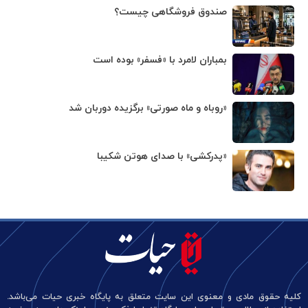
صندوق فروشگاهی چیست؟
بمباران لامرد با «فسفر» بوده است
«روباه و ماه صورتی» برگزیده دوربان شد
«پدرکشی» با صدای هوتن شکیبا
کلیه حقوق مادی و معنوی این سایت متعلق به پایگاه خبری حیات می‌باشد.