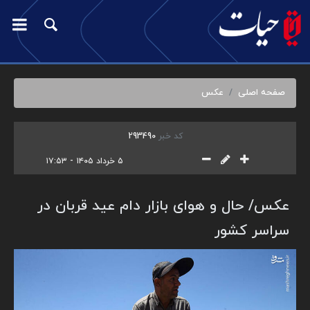
صفحه اصلی
عکس
کد خبر
293490
۵ خرداد ۱۴۰۵ - ۱۷:۵۳
عکس/ حال و هوای بازار دام عید قربان در
سراسر کشور