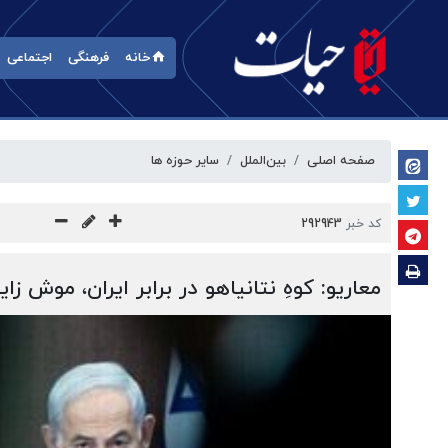
خانه
فرهنگی
اجتماعی
صفحه اصلی
بین‌الملل
سایر حوزه ها
کد خبر
292943
معاریو: کوهِ نتانیاهو در برابر ایران، موش زای