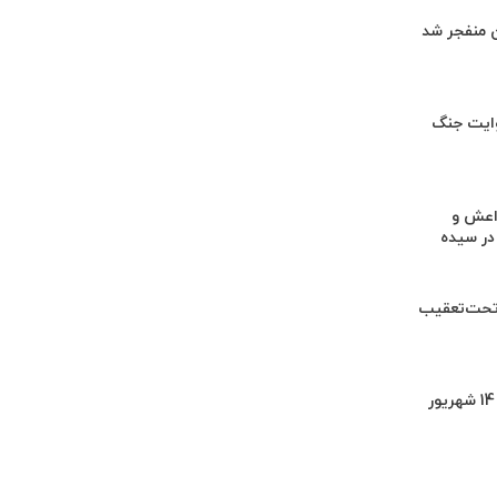
ن منفجر شد
ایت جنگ
اعش و
در سیده
تحت‌تعقیب
اینوتکس از 11 تا 14 شهریور