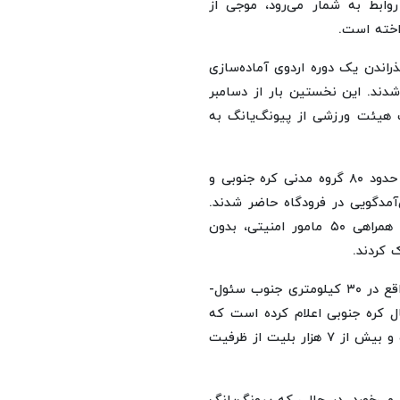
بط به شمار می‌رود، موجی از
داخته است.
کادر فنی، پس از گذراندن یک دوره اردوی آماده‌سازی
 شدند. این نخستین بار از دسامبر
 هیئت ورزشی از پیونگ‌یانگ به
ورود این کاروان با استقبال پرشور اما بدون پاسخ همراه بود. حدود ۸۰ گروه مدنی کره جنوبی و
مدگویی در فرودگاه حاضر شدند.
با این حال، اعضای تیم کره شمالی تحت تدابیر شدید و با همراهی ۵۰ مامور امنیتی، بدون
 کردند.
قرار است تیم ناگوهیانگ روز چهارشنبه در ورزشگاه سوون -واقع در ۳۰ کیلومتری جنوب سئول-
ل کره جنوبی اعلام کرده است که
استقبال از این شهرآورد تاریخی دو کره فراتر از حد انتظار بوده و بیش از ۷ هزار بلیت از ظرفیت