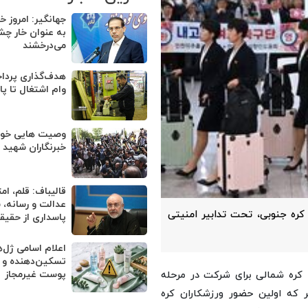
جهانگیر: امروز خب
به عنوان خار چ
می‌درخشند
وام اشتغال تا پا
وصیت هایی خوان
خبرنگاران شهید
قالیباف: قلم، ا
عدالت و رسانه، 
 ۸ سال تیرگی روابط با کره جنوبی، تحت تدابیر امنیتی
پاسداری از حقی
اعلام اسامی ژل‌
تسکین‌دهنده و
پوست غیرمجاز
» کره شمالی برای شرکت در مرحله
ر که اولین حضور ورزشکاران کره