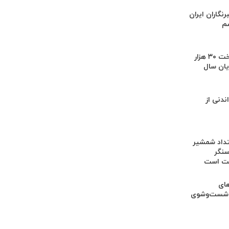
رنگاران ایران
شم
هدف‌گذاری پرداخت ۳۰ هزار
یان سال
دنی از
متداد شمشیر
سنگر
قت است
های
 شست‌وشوی