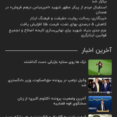
برگزار شد ‌
استقبال مردم از پیکر مطهر شهید «امیرعباس درهم فروش» در
همدان
خبرنگاری؛ رسالت روایت حقیقت و فرهنگ ایثار
کاهش ۵ درصدی بهای نفت؛ قیمت طلا افزایش یافت
عزم جدی بنیاد شهید برای نهایی‌سازی لایحه اصلاح و تجمیع
قوانین ایثارگری
آخرین اخبار
ترک ها روی ستاره بلژیکی دست گذاشتند
وکیل ترامپ در پرونده حق‌السکوت، وزیر دادگستری
شد
آخرین وضعیت پرونده «کلثوم اکبری» از زبان
سخنگوی قوه قضاییه
قیمت نفت به ۸۳ دلار و ۵۵ سنت در هر بشکه رسید