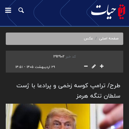
صفحه اصلی
عکس
کد خبر
292902
۲۹ اردیبهشت ۱۴۰۵ - ۱۴:۵۱
طرح/ ترامپ کوسه زخمی و پرادعا با ژست
سلطان تنگه هرمز