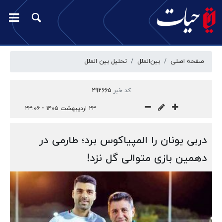
صفحه اصلی
بین‌الملل
تحلیل بین الملل
کد خبر
292665
۲۳ اردیبهشت ۱۴۰۵ - ۲۳:۰۶
دربی یونان را المپیاکوس برد؛ طارمی در
دهمین بازی متوالی گل نزد!