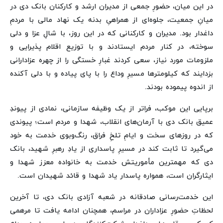
در این میان، حضورِ جمعی از مدیران ارشد و کارکنان بانک دی در
میانِ جمعیت، جلوه‌ای از همراهیِ بدنه یک نهاد مالی با مردمِ
داغدار بود. مدیران و کارکنانی که در این روز، با شالِ عزا و دلی
سوخته، در کنار مردم ایستادند و با توزیع اقلام پذیرایی و
ملزومات مورد نیاز، سعی کردند غبارِ خستگی را از چهره عزادارانی
بزدایند که کیلومترها مسیرِ وداع را با پای پیاده و با دلی آکنده
از اندوه پیموده بودند.
برپایی این موکب، فراتر از یک وظیفه سازمانی، نمادی از پیوندِ
عمیق بانک دی با آرمان‌های انقلاب، شهدا و مردم است؛ پیوندی
که در روزهای سخت و ایامِ تلخِ فراق، رنگ‌وبوی خدمت به خود
می‌گیرد تا ثابت کند در مسیرِ پاسداری از یادِ رهبرِ شهید، بانک
دی که مهمترین مأموریتش خدمت به خانواده معزز شهدا و
ایثارگران است، همواره پاسدار یاد شهدا و قائد شهیدان است.
این خدمت‌رسانی صادقانه در شعبه آزادی بانک دی، تا آخرین
لحظاتِ حضورِ عزاداران در مراسم، همچنان ادامه یافت تا مرهمی