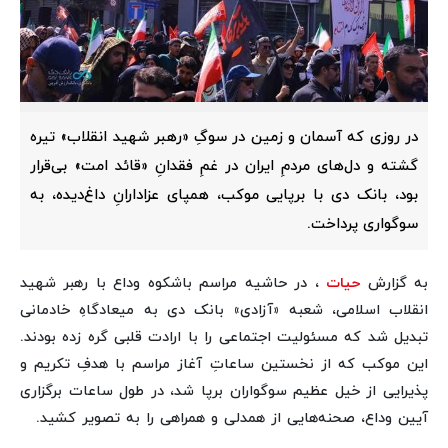
در روزی که آسمان و زمین در سوگِ «رهبر شهید انقلاب» تیره
گشته و دل‌های مردمِ ایران در غمِ فقدانِ «قائد امت» بی‌قرار
بود، بانک دی با برپایی موکب، همپای عزادارانِ داغ‌دیده، به
سوگواری پرداخت.
به گزارش
حیات
، در حاشیه مراسم باشکوه وداع با رهبر شهید
انقلاب اسلامی، شعبه «آزادی» بانک دی به میعادگاهِ خادمانی
تبدیل شد که مسئولیت اجتماعی را با ارادت قلبی گره زده بودند.
این موکب که از نخستین ساعاتِ آغاز مراسم با هدفِ تکریم و
پذیرایی از خیل عظیم سوگواران برپا شد، در طول ساعات برگزاری
آیین وداع، صحنه‌هایی از همدلی و همراهی را به تصویر کشید.