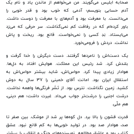
صحابه ابلیس می‌گویند. من می‌خواهم از ماندن یاد و نام یک
آدم حسابی بنویسم؛ آدمی که خوب بود و قدر خوبی را
می‌دانست. با معرفت بود و آدم‌های با معرفت را دوست داشت.
باور کرده‌ام که در رفاقت کم نمی‌گذاشت. سر حرفی که می‌زد
می‌ایستاد. بَدِ کسی را نمی‌خواست. قانع بود. ریخت و پاش
نداشت. دردش را فرومی‌خورد.
یک دست‌اش را نامردها گرفتند. دست دیگرش را خدا گرفت و
بلندش کرد. شد رئیس این مملکت. هوایش افتاد به دل‌ها.
هوادار زیادی پیدا کرد. حواس‌اش، شاید بیشتر حواس‌اش به
استقلال ایران بود. امانت آقای خمینی را 37 سال به دوش
کشید. زمین نگذاشت. نترس بود. از تَشَر فرنگی‌ها واهمه نداشت.
درشت اجنبی را درشت‌تر جواب می‌داد. غیرت داشت؛ هم دینی،
هم ملّی.
قدرت قشون را بالا برد. دل کوه‌ها پر شد از موشک. بین صفر تا
صد، هوادار صد بود. در تولید خوبی‌ها به کم قانع نبود. عشق
کتاب بود و عاشق مطالعه. نویسنده‌های جنگ و انقلاب را بیشتر