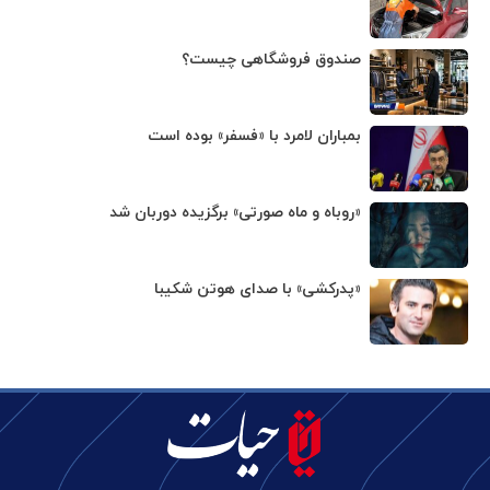
صندوق فروشگاهی چیست؟
بمباران لامرد با «فسفر» بوده است
«روباه و ماه صورتی» برگزیده دوربان شد
«پدرکشی» با صدای هوتن شکیبا