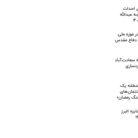
درصدی احداث
ه عبدالله
۴
ر موزه ملی
 دفاع مقدس
 سعادت‌آباد
ردسازی
نطقه یک
ختمان‌های
جنگ رمضان»
یزه البرز