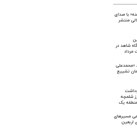
ه» با صدای
الی منتشر
ین
اه شاهد در
مرداد
 «محمدعلی
رامان تشییع
وداشت
ز شلمچه
منطقه یک
امی مسیرهای
 اربعین