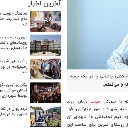
آخرین اخبار
نماهنگ «نوبت من
حاج عبدالرضا هل
شد
مروری بر مهم‌تر
رویدادهای دانشگ
هفته‌های نخست 
پیکر مطهر شهید
رحیم‌زاده» در او
شد
باکشی پاشایی را در یک جمله
 را می‌گفتم.
برگزاری آیین نک
فعالان مواکب مر
توسط شهرداری 
و با خبرنگار
حیات
درباره روند
تردد روان در تم
یاد شهید و امور ایثارگران، قرار
منتهی به مرزهای
د. تیم تحقیقاتی ما شهدای آن
ز روستای ثمرین برای ساخت این