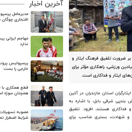
آخرین اخبار
مدیرعامل پرسپو
افتخاری چوگان 
مهاجم ایرانی پی
ندارد
د بر ضرورت تلفیق فرهنگ ایثار و
پرسپولیس پروند
ادین ورزشی، راهکاری مؤثر برای
خارجی را بست
های ایثار و فداکاری است.
قطع همکاری با ق
ثارگران استان مازندران در آئین
همچنان سوژه ا
 بندپی شرقی بابل، با اشاره به
و فداکاری هستند، افزود: تلفیق
مصوبه تسهیلات 
ر و شهادت، بستری مناسب برای
شرایط اضطرار تم