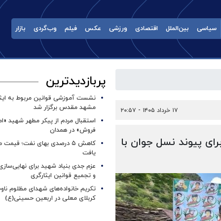
سیاسی
بین‌الملل
اقتصادی
ورزشی
عکس
فیلم
وب‌گردی
بازار
پربازدیدترین
نشست آموزشی قوانین مربوط به ایثار
مشهد مقدس برگزار شد ‌
۱۷ خرداد ۱۴۰۵ - ۲۰:۵۷
استقبال مردم از پیکر مطهر شهید «ا
فروش» در همدان
رای پیوند نسل جوان با
کاهش ۵ درصدی بهای نفت؛ قیمت 
یافت
عزم جدی بنیاد شهید برای نهایی‌سازی
و تجمیع قوانین ایثارگری
تکریم خانواده‌های شهدای مظلوم ناو
کربلای معلی در اربعین حسینی(ع)