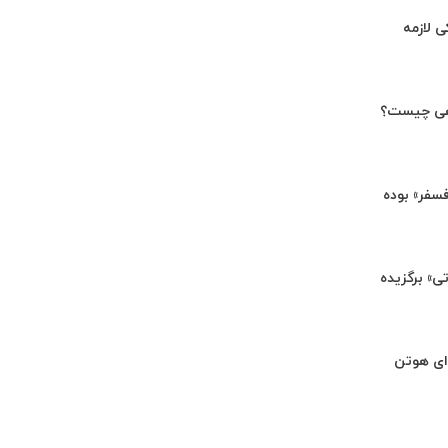
ی لازمه
هی چیست؟
«فسفر» بوده
تی» برگزیده
ای هوتن