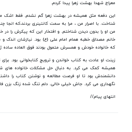
معراج شهدا بهشت زهرا پیدا کردم.
این دفعه مثل همیشه در بهشت زهرا گم نشدم. فقط اشک می 
شناخت. با اصرار من ، مرا به سمت کانتینری بردند،که انجا چن
من او را بدون دیدن شناختم. و افتخار این که پیکرش را در 
خانم مصداق خطبه همام امام علی (ع) بود. نیازشان اندک و ب
که خانواده خودش و همسرش متمول بودند فوق العاده ساده ژن
زینت او عادت به کتاب خواندن و ترویج کتابخوانی بود. برای 
همیشه کمک می کرد. به دنبال حل مشکلات خانواده های 
دانشمندش بود تا او فرصت مطالعه و نوشتن کتاب را داشته 
نگهداری می کرد. جاش خیلی خالی. دلم تنگ شده زنگ بزن فاطمه
انتهای پیام//