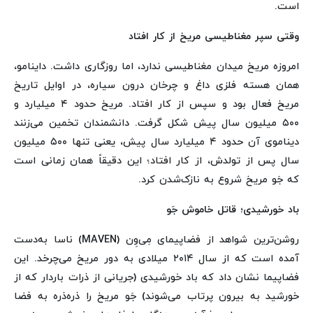
است.
وقتی سپر مغناطیسی مریخ از کار افتاد
امروزه مریخ میدان مغناطیسی ندارد، اما روزگاری داشت. داینامو،
همان هسته فلزی داغ و چرخان درون سیاره، در اوایل تاریخ
مریخ فعال بود و سپس از کار افتاد. مریخ حدود ۴ میلیارد و
۵۰۰ میلیون سال پیش شکل گرفت. دانشمندان تخمین می‌زنند
دیناموی آن حدود ۴ میلیارد سال پیش، یعنی تنها ۵۰۰ میلیون
سال پس از تولدش، از کار افتاد؛ این دقیقاً همان زمانی است
که جَو مریخ شروع به نازک‌شدن کرد.
باد خورشیدی؛ قاتل خاموش جَو
روشن‌ترین شواهد از فضاپیمای مِی‌وِن (MAVEN) ناسا به‌دست
آمده است که از سال ۲۰۱۴ میلادی به دور مریخ می‌چرخد. این
فضاپیما نشان داد که باد خورشیدی (جریانی از ذرات باردار که از
خورشید به بیرون پرتاب می‌شوند) جَو مریخ را ذره‌ذره به فضا