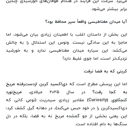
می‌برد. سرعت این فرآیند در هنگام طوفان‌های خورشیدی چندین
برابر بیشتر می‌شود.
آیا میدان مغناطیسی واقعاً سپر محافظ بود؟
این بخش از داستان اغلب با اطمینان زیادی بیان می‌شود، اما
ماجرا به این سادگی نیست. ونوس این استدلال را به چالش
می‌کشد: این سیاره میدان مغناطیسی ندارد و به خورشید
نزدیک‌تر است، اما جَوی غلیظ دارد!
کربنی که به فضا نرفت
اما این پرسش مطرح است که
دی‌اکسید کربن ازدست‌رفته مریخ
به کجا رفت؟
در سال ۲۰۲۵ میلادی،
مریخ‌نورد
کنجکاوی
(Curiosity) مقادیر زیادی سیدریت (نوعی کانی که
دی‌اکسیدکربن را در خود حبس می‌کند)، در دهانه گیل کشف کرد؛
این یعنی بخشی از جو گمشده مریخ نه به فضا، بلکه در دل
سنگ‌ها به دام افتاده است.