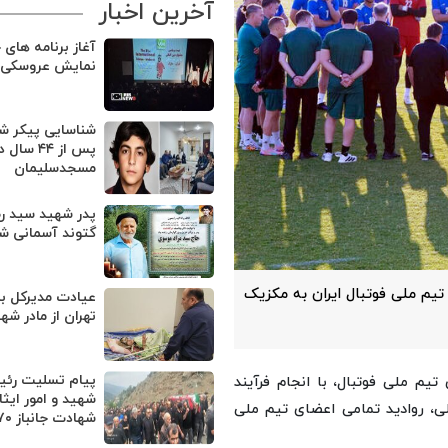
آخرین اخبار
آغاز برنامه های 
نمایش عروسکی ت
شناسایی پیکر ش
پس از ۴۴ سال 
مسجدسلیمان
پدر شهید سید ر
گتوند آسمانی ش
 اعضای تیم ملی فوتبال ایران به مکزیک
عیادت مدیرکل بن
تهران از مادر شه
پیام تسلیت رئی
تیم ملی فوتبال، با انجام فرآیند
شهید و امور ایثا
ی مانده تیم ملی، روادید تمامی اعضای تیم ملی
شهادت جانباز ۷۰ درصد قنبری