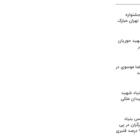
جشنواره
هران مبارک
هید حوریان
در
ضا موسوی در
د
یاد شهید
یدان ملکی
س بنیاد
رگران در پی