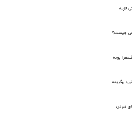
ی لازمه
هی چیست؟
«فسفر» بوده
تی» برگزیده
ای هوتن