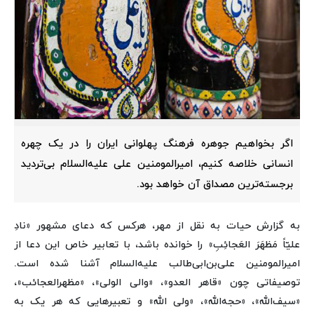
اگر بخواهیم جوهره فرهنگ پهلوانی ایران را در یک چهره
انسانی خلاصه کنیم، امیرالمومنین علی علیه‌السلام بی‌تردید
برجسته‌ترین مصداق آن خواهد بود.
به گزارش حیات به نقل از مهر، هرکس که دعای مشهور «نادِ
علیّاً مَظهَرَ العَجائِبِ» را خوانده باشد، با تعابیر خاص این دعا از
امیرالمومنین علی‌بن‌ابی‌طالب علیه‌السلام آشنا شده است.
توصیفاتی چون «قاهر العدو»، «والی الولی»، «مظهرالعجائب»،
«سیف‌الله»، «حجه‌الله»، «ولی الله» و تعبیرهایی که هر یک به