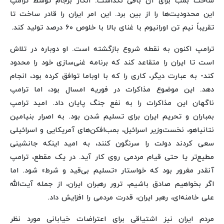
ساخت بمب برای آن باقی نگذاشت. انکار برجام توسط ترامپ
این محدودیت‌ها را از بین برد. این امر ایران را قادر ساخت تا
تقریباً نیم تن اورانیوم با غنای بالا با خلوص ۶۰ درصد تولید کند.
ترامپ اکنون به نقطه شروع بازگشته است. او دوباره در تلاش
است تا ایران را متقاعد کند که برنامه غنی‌سازی خود را محدود
کند- به عبارت دیگر، کاری را که با اوباما توافق کرده بود، انجام
دهد. این موضوع مذاکرات در فوریه امسال بود، اما ترامپ
ناگهان این مذاکرات را به نفع جنگ پایان داد. امید ترامپ
بمباران و تحریم ایران برای تسلیم شدن بود. به اصرار بنیامین
نتانیاهو، نخست‌وزیر اسرائیل، بمب‌افکن‌های آمریکایی و اسرائیلی
سعی کردند دولت را سرنگون کنند، به امید اینکه جانشینی
مطیع‌تر یا حتی قیام مردمی روی کار آید. در یک مقطع، ترامپ
آنقدر مغرور بود که خواستار «تسلیم بی‌قید و شرط» شود. اما
اگر بخواهیم صادق باشیم، ترور رهبران ایران، از جمله آیت‌الله
علی خامنه‌ای، رهبر ایران، قدرت مردمی را افزایش داد.
مردم ایران نیز اشتیاقی برای اعتراضات خیابانی مورد نظر