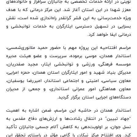
نوینی در ارائه خدمات تخصصی به جانبازان سرافراز و خانواده‌های
معزز شهدا در این استان آغاز شد. این مرکز درمانی که با هدف
ویژه خدمت‌رسانی به این قشر گرانقدر راه‌اندازی شده است، نقش
بسزایی در تسهیل دسترسی ایثارگران به خدمات توانبخشی و
درمانی ایفا خواهد کرد.
مراسم افتتاحیه این پروژه مهم با حضور حمید ملانوری‌شمسی،
استاندار همدان، موسی برموده، سرپرست و عضو هیئت مدیره
موسسه فرهنگی، ورزشی و توانبخشی ایثار، مجید صفدریان،
مدیرکل بنیاد شهید و امور ایثارگران استان همدان، حمزه امرایی،
معاون سیاسی، امنیتی و اجتماعی استاندار، امیررضا یوسفیان،
معاون هماهنگی امور عمرانی استانداری، و جمعی از مدیران
دستگاه‌های اجرایی استان برگزار گردید.
استاندار همدان در حاشیه این مراسم، ضمن اشاره به اهمیت
“جهاد تبیین” در انتقال رشادت‌ها و ارزش‌های دفاع مقدس به
نسل جوان، بر اولویت‌دهی به کاهش آلام جسمی جانبازان تأکید
کرد. وی افتتاح مرکز نیکان را گامی مؤثر در راستای تحقق این