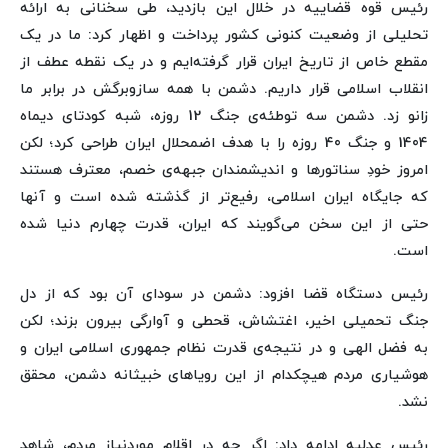
رئیس قوه قضاییه در خلال این بازدید، طی سخنانی به ارائه
تحلیلی از وضعیت کنونی کشور پرداخت و اظهار کرد: ما در یک
مقطع خاص از تاریخ ایران قرار گرفته‌ایم و در یک نقطه عطف از
انقلاب اسلامی قرار داریم. دشمن با همه سازوبرگش در برابر ما
زانو زد. دشمن سه توطئه‌ی جنگ 12 روزه، شبه کودتای دیماه
1404 و جنگ 40 روزه را با هدف اضمحلال ایران طراحی کرد؛ لکن
امروز خودِ سناتورها و اندیشمندان جبهه‌ی خصم، معترف هستند
که جایگاه ایران اسلامی، رفیع‌تر از گذشته شده است و آنها
حتی از این سخن می‌گویند که ایران، قدرت چهارم دنیا شده
است.
رئیس دستگاه قضا افزود: دشمن در سودای آن بود که از دل
جنگ تحمیلی اخیر، اغتشاش، قحطی و آوارگی بیرون بزند؛ لکن
به فضل الهی و در نتیجه‌ی قدرت نظام جمهوری اسلامی ایران و
هوشیاری مردم هیچکدام از این رویاهای خبیثانه دشمن، محقق
نشد.
رئیس عدلیه ادامه داد: اگر چه در اقلام موردنیاز مردم، شاهد