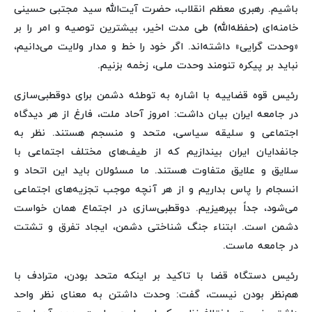
باشیم. رهبری معظم انقلاب، حضرت آیت‌الله سید مجتبی حسینی
خامنه‌ای (حفظه‌الله) طی مدت اخیر، بیشترین توصیه و امر را بر
«وحدت‌ گرایی» داشته‌اند. اگر خود را خط و مدار ولایت می‌دانیم،
نباید بر پیکره تنومند وحدت ملی، زخمه بزنیم.
رئیس قوه قضاییه با اشاره به توطئه دشمن برای دوقطبی‌سازی
در جامعه ایران بیان داشت: امروز آحاد ملت، فارغ از هر دیدگاه
اجتماعی و سلیقه سیاسی، متحد و منسجم هستند. نظر به
جانفدایان ایران بیندازیم که از طیف‌های مختلف اجتماعی با
سلایق و علایق متفاوت هستند. ما مسئولان باید این اتحاد و
انسجام را پاس بداریم و از هر آنچه موجب تجزیه‌های اجتماعی
می‌شود، جداً بپرهیزیم. دوقطبی‌سازی در اجتماع همان خواست
دشمن است. ابتناء جنگ شناختی دشمن، ایجاد تفرق و تشتت
در جامعه ماست.
رئیس دستگاه قضا با تاکید بر اینکه متحد بودن، مترادف با
هم‌نظر بودن نیست، گفت: وحدت داشتن به معنای نظر واحد