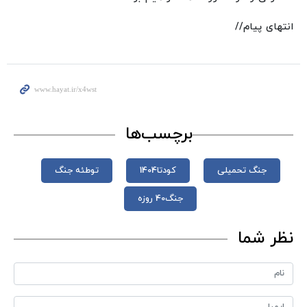
انتهای پیام//
برچسب‌ها
جنگ تحمیلی
کودتا1404
توطئه جنگ
جنگ40 روزه
نظر شما