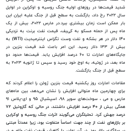
شدید قیمت‌ها در روزهای اولیه جنگ روسیه و اوکراین در اوایل
سال ۲۰۲۲ رخ داد، بازگشت به سطح قبل از جنگ علیه ایران این
بار ممکن است زمان بیشتری ببرد.در مارس ۲۰۲۲، بیش از یک
ماه پس از حمله مسکو به کی‌یف، قیمت نفت برنت به نزدیکی
۱۴۰ دلار در هر بشکه و نفت وست تگزاس اینترمیدیت (WTI) به
بیش از ۱۳۳ دلار رسید. این امر باعث شد قیمت بنزین در
جایگاه‌های امارات تا ۶۰ درصد افزایش یابد. قیمت‌ها حدود دو
ماه بعد، در ژوئیه، به اوج خود رسید و سپس تا ژانویه ۲۰۲۳ به
سطح قبل از جنگ بازگشت.
مقامات امارات روز یکشنبه قیمت بنزین ژوئن را اعلام کردند که
برای چهارمین ماه متوالی افزایش را نشان می‌دهد، بین ماه‌های
مارس و می ، سوخت‌های سوپر ۹۸، اسپشیال ۹۵ و ای-پلاس ۹۱
همگی بیش
از ۴۰ درصد افزایش داشتند، در حالی که گازوئیل ۷۲
درصد جهش کرد.
تحلیلگران می‌گویند اثرات جنگ روسیه و اوکراین
بر بازارهای نفت از چند جهت اساساً متفاوت بود، زیرا عمدتاً مبتنی
بر سازگاری بازار بود. در آن زمان، با کاهش قیمت نفت خام و در