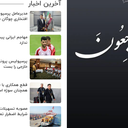
آخرین اخبار
مدیرعامل پرسپو
افتخاری چوگان 
مهاجم ایرانی پی
ندارد
پرسپولیس پروند
خارجی را بست
قطع همکاری با ق
همچنان سوژه ا
مصوبه تسهیلات 
شرایط اضطرار تم