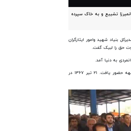
میرزا تشییع و به خاک سپرده
رکل بنیاد شهید وامور ایثارگران
وت حق را لبیک گفت.
تا چهارم ابتدایی درس خواند و به عنوان سرباز ارتش در جبهه حضور یافت. ۲۱ تیر ۱۳۶۷ در