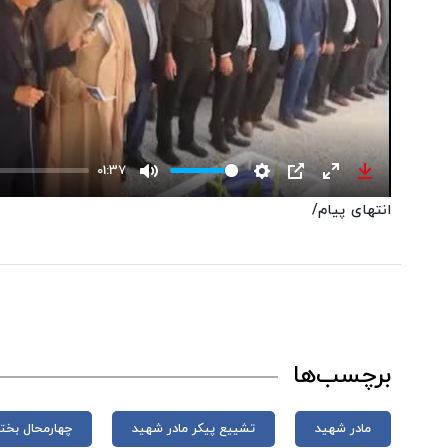
01:37
Mute
Settings
PIP
Enter
Download
انتهای پیام/
fullscreen
برچسب‌ها
مادر شهید
تشییع پیکر مادر شهید
چهارمحال بخت