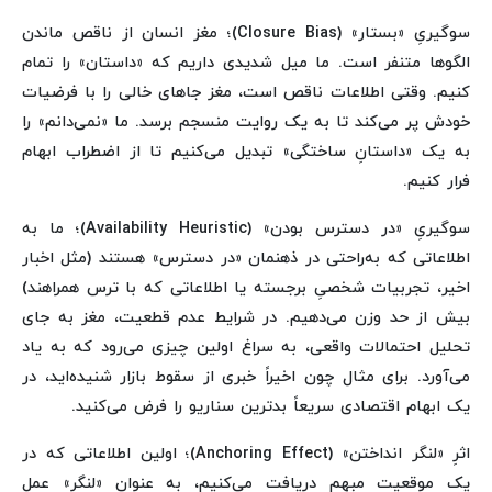
سوگیریِ «بستار» (Closure Bias)؛ مغز انسان از ناقص ماندن
الگوها متنفر است. ما میل شدیدی داریم که «داستان» را تمام
کنیم. وقتی اطلاعات ناقص است، مغز جاهای خالی را با فرضیات
خودش پر می‌کند تا به یک روایت منسجم برسد. ما «نمی‌دانم» را
به یک «داستانِ ساختگی» تبدیل می‌کنیم تا از اضطراب ابهام
فرار کنیم.
سوگیریِ «در دسترس بودن» (Availability Heuristic)؛ ما به
اطلاعاتی که به‌راحتی در ذهنمان «در دسترس» هستند (مثل اخبار
اخیر، تجربیات شخصیِ برجسته یا اطلاعاتی که با ترس همراهند)
بیش از حد وزن می‌دهیم. در شرایط عدم قطعیت، مغز به جای
تحلیل احتمالات واقعی، به سراغ اولین چیزی می‌رود که به یاد
می‌آورد. برای مثال چون اخیراً خبری از سقوط بازار شنیده‌اید، در
یک ابهام اقتصادی سریعاً بدترین سناریو را فرض می‌کنید.
اثرِ «لنگر انداختن» (Anchoring Effect)؛ اولین اطلاعاتی که در
یک موقعیت مبهم دریافت می‌کنیم، به عنوان «لنگر» عمل