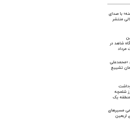
ه» با صدای
الی منتشر
ین
اه شاهد در
مرداد
 «محمدعلی
رامان تشییع
وداشت
ز شلمچه
منطقه یک
امی مسیرهای
 اربعین