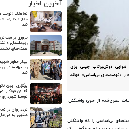
آخرین اخبار
نماهنگ «نوبت من
حاج عبدالرضا هل
شد
مروری بر مهم‌تر
رویدادهای دانشگ
هفته‌های نخست 
پیکر مطهر شهید
 هوایی دوش‌پرتاب چینی برای
رحیم‌زاده» در او
شد
 را «تهمت‌های بی‌اساس» خواند
برگزاری آیین نک
فعالان مواکب مر
توسط شهرداری 
مات مطرح‌شده از سوی واشنگتن،
تردد روان در تم
منتهی به مرزهای
مت‌های بی‌اساسی را که واشنگتن
رتاب ساخت چین برای سرنگونی یک