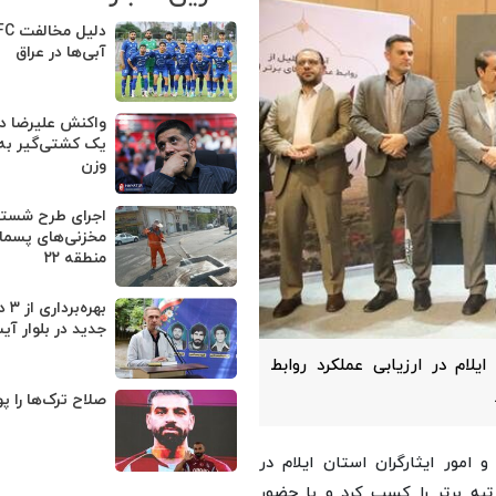
آبی‌ها در عراق
واکنش علیرضا دب
یک کشتی‌گیر به
وزن
اجرای طرح شستش
مخزنی‌های پسماند
منطقه ۲۲
بهره
جدید در بلوار آیت
ایلام در ارزیابی عملکرد روابط
صلاح ترک‌ها را پو
و امور ایثارگران استان ایلام در
رتبه برتر را کسب کرد و با حضور