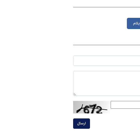
یلام
ارسال