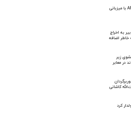
دلیل مخالفت AFC با میزبانی
یر به اخراج
 خاطر اضافه
وی زیر
 در معابر
‌برداری از ۳ دوربرگردان
‌الله کاشانی
لدار کرد