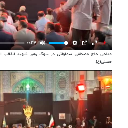
00:34
Mute
Settings
PIP
Enter
Download
مداحی حاج مصطفی سماواتی در سوگ رهبر شهید انقلاب اس
fullscreen
حسنی(ع):