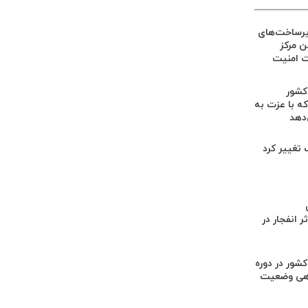
یرساخت‌های
ین مرکز
ت امنیت
 کشور
ه با عزت به
‌دهد
گ تغییر کرد
 انفجار در
کشور در دوره
هی وضعیت