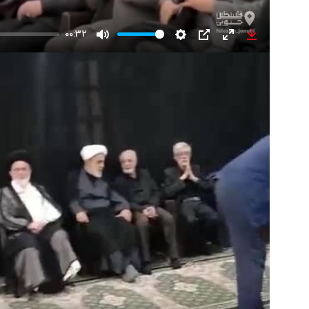
00:32
Mute
Settings
PIP
Enter
Download
fullscreen