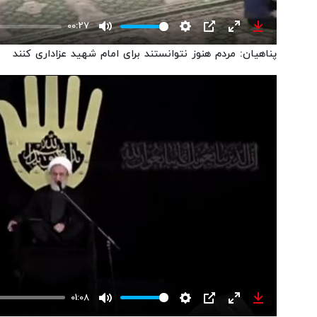
00:27
Mute
Settings
PIP
Enter
Download
پناهیان: مردم هنوز نتوانستند برای امام شهید عزاداری کنند
fullscreen
01:08
Mute
Settings
PIP
Enter
Download