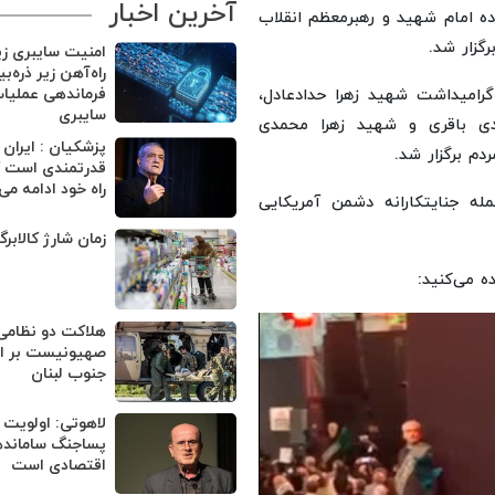
آخرین اخبار
ده امام شهید و رهبرمعظم انقلاب
گزار شد.
امنیت سایبری ز
راه‌آهن زیر ذره‌ب
گرامیداشت شهید زهرا حدادعادل،
فرماندهی عملیا
سایبری
ی باقری و شهید زهرا محمدی
پزشکیان : ایران
قدرتمندی است ک
راه خود ادامه می
م شهید در حمله جنایتکارانه دشمن آمریکایی
زمان شارژ کالابر
ه می‌کنید:
هلاکت دو نظامی
صهیونیست بر اثر
جنوب لبنان
لاهوتی: اولویت 
پساجنگ ساماند
اقتصادی است