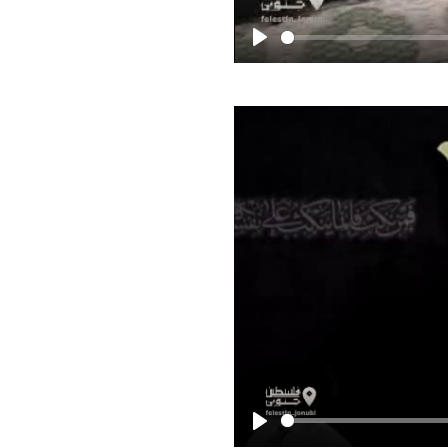
Play
Play