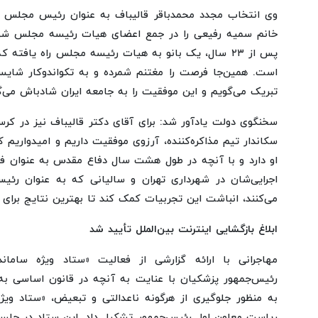
وی انتخاب مجدد محمدباقر قالیباف به عنوان رئیس مجلس ش
خانم سمیه رفیعی را در جمع اعضای هیات رئیسه مجلس شورا
پس از ۲۳ سال، یک بانو به هیات رئیسه مجلس راه یافته ک
است. همین‌جا فرصت را مغتنم شمرده و به تکواندوکار شایسته
تبریک می‌گویم و این موفقیت را به جامعه ایران شادباش می‌گ
سخنگوی دولت یادآور شد: برای آقای دکتر قالیباف نیز در 
سکاندار تیم مذاکره‌کننده، آرزوی موفقیت داریم و امیدواریم ک
او دارد و با آنچه در طول هشت سال دفاع مقدس به عنوان فر
اجرایی‌شان در شهرداری تهران و سالیانی که به عنوان رئ
می‌کنند، انباشت این تجربیات کمک کند تا بهترین نتایج برای
ابلاغ بازگشایی اینترنت بین‌الملل تأیید شد
مهاجرانی با ارائه گزارشی از فعالیت «ستاد ویژه ساما
رئیس‌جمهور پزشکیان با عنایت به آنچه در قانون اساسی ب
به منظور جلوگیری از هرگونه ناعدالتی و تبعیض، «ستاد وی
ریاست معاون اول رئیس‌جمهور تشکیل داد. این ستاد در جلسات