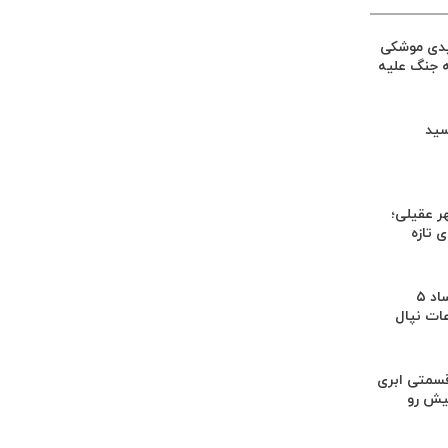
یدی موشکی
ه جنگ علیه
سید
ر عقیلی؛
 تازه
کشف بقایای اجساد ۵
عات نپال
سمتی ابری
یش رو