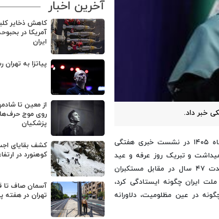
آخرین اخبار
کاهش ذخایر کل
آمریکا در بحبوح
ایران
پیاتزا به تهران ر
از معین تا شادمه
ی خبر داد.
روی موج حرف‌های
پزشکیان
، «فاطمه مهاجرانی» امروز سه‌شنبه ۵ خردادماه ۱۴۰۵ در نشست خبری هفتگی
کوهنورد در ارتفا
میداشت و تبریک روز عرفه و عید
قربان، گفت: غنای نفس ما ایرانیان بود که توانستیم به مدت ۴۷ سال در مقابل مستکبران
ت ایران چگونه ایستادگی کرد،
آسمان صاف تا ق
نه در عین مظلومیت، دلاورانه
تهران در هفته پ