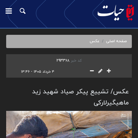
صفحه اصلی
عکس
کد خبر
293368
۴ خرداد ۱۴۰۵ - ۱۳:۴۶
عکس/ تشییع پیکر صیاد شهید زید
ماهیگیرلارکی