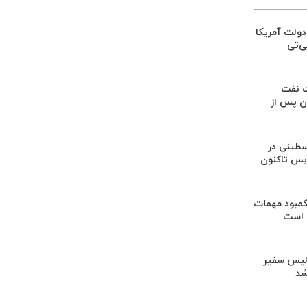
ولت آمریکا
ی‌تی
ت نفت
ان پس از
۱۲۵۴ فلسطینی در
‌بس تاکنون
کمبود مهمات
 است
لیس سفیر
شد