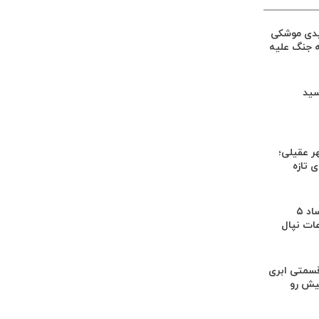
یدی موشکی
ه جنگ علیه
سید
ر عقیلی؛
 تازه
کشف بقایای اجساد ۵
عات نپال
سمتی ابری
یش رو