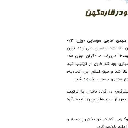
تیم ملی ایران توسط ابوالفضل زندی «وزن ۵۸- کیلوگرم» ، مهدی حاجی موسایی «وزن ۶۳-
 آرین سلیمی «وزن ۸۷+ کیلوگرم» صاحب ۳ نشان طلا شد؛ یاسین ولی زاده «وزن
۵۴- کیلوگرم» نیز یک نقره کسب کرد و یک نشان برنز نیز توسط امیررضا صادقیان «وزن ۸۰-
تیاری بود که خارج از ترکیب تیم
ا شد و طبق اعلام این اتحادیه،
وع مدالی، حساب نخواهد شد.
انی «وزن ۵۷- کیلوگرم» و یلدا ولی نژاد «وزن ۶۲- کیلوگرم» در گروه بانوان به ترتیب
 پس از تیم های چین تایپه، کره
وکارانی که در دو بخش پومسه و
علام خواهد کرد.