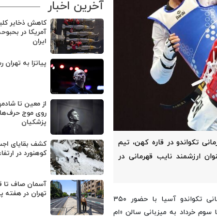
آخرین اخبار
کاهش ذخایر کل
آمریکا در بحبوح
ایران
پیاتزا به تهران ر
از معین تا شادمه
روی موج حرف‌های
پزشکیان
مانی تکواندو در قاره کهن، تیم
کوهنورد در ارتفا
ه کسب عنوان ارزشمند نایب قهرمانی در
آسمان صاف تا ق
تهران در هفته پ
به نقل از ایرنا، بیست‌وهفتمین دوره قهرمانی تکواندو آسیا با حضور ۳۵۰
تاریخ ۳۱ اردیبهشت ماه آغاز و به مدت ۴ روز تا سوم خرداد به میزبانی سالن «ام