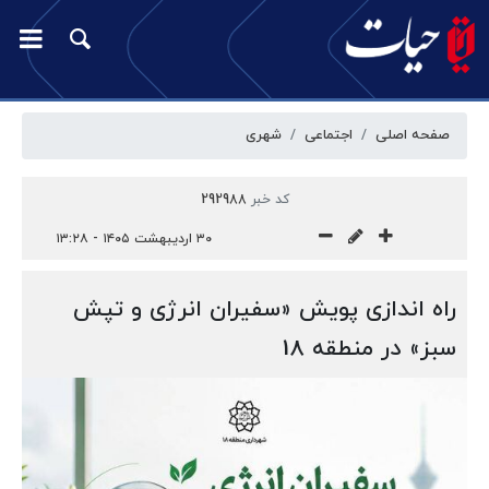
صفحه اصلی
اجتماعی
شهری
کد خبر
292988
۳۰ اردیبهشت ۱۴۰۵ - ۱۳:۲۸
راه اندازی پویش «سفیران انرژی و تپش
سبز» در منطقه 18