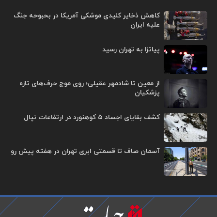
کاهش ذخایر کلیدی موشکی آمریکا در بحبوحه جنگ
علیه ایران
پیاتزا به تهران رسید
از معین تا شادمهر عقیلی؛ روی موج حرف‌های تازه
پزشکیان
کشف بقایای اجساد ۵ کوهنورد در ارتفاعات نپال
آسمان صاف تا قسمتی ابری تهران در هفته پیش رو