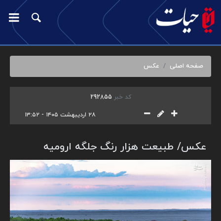
صفحه اصلی
عکس
کد خبر
292855
۲۸ اردیبهشت ۱۴۰۵ - ۱۳:۵۲
عکس/ طبیعت هزار رنگ جلگه ارومیه