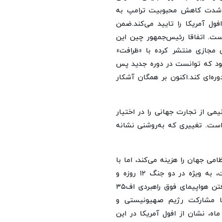
ه شدت کاهش محبوبیت ترامپ به
افول آمریکا را تایید می‌کند.ضمن
ست. اتفاقا رئیس‌جمهور چین این
مجازی منتشر کرده با «ظرافت»
بود که توانست در دوره جدید پس
وره‌ای کند.اکنون بر همگان آشکار
می از تجارت جهانی را در اختیار
 ۲۰ درصد کاهش یافته است. تغییری که به‌روشنی نشانه
می جهان را هزینه می‌کند، اما با
شکست‌های مکرری که در ۲۰ سال گذشته متحمل شده است، به ویژه در دو جنگ ۱۲ روزه و
جنگ رمضان ابهت پوشالی نظامی‌اش با مورد اصابت قرار گرفتن هواپیمای فوق راهبردی اف۳۵
با مشارکت رژیم صهیونیستی و
ماه، نشان از افول آمریکا در این