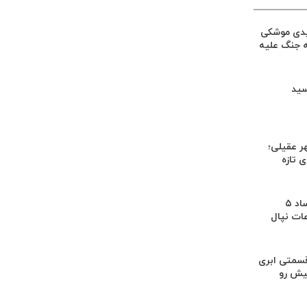
یدی موشکی
ه جنگ علیه
سید
ر عقیلی؛
 تازه
کشف بقایای اجساد ۵
عات نپال
سمتی ابری
یش رو