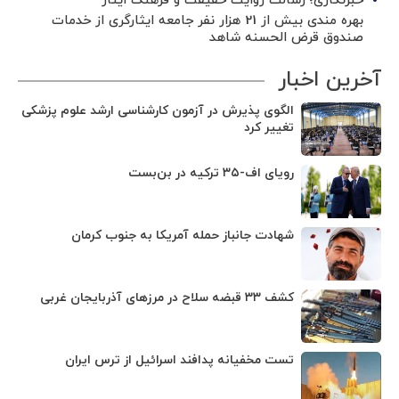
خبرنگاری؛ رسالت روایت حقیقت و فرهنگ ایثار
بهره مندی بیش از 21 هزار نفر جامعه ایثارگری از خدمات
صندوق قرض الحسنه شاهد
آخرین اخبار
الگوی پذیرش در آزمون کارشناسی ارشد علوم پزشکی
تغییر کرد
رویای اف-۳۵ ترکیه در بن‌بست
شهادت جانباز حمله آمریکا به جنوب کرمان
کشف ۳۳ قبضه سلاح در مرزهای آذربایجان غربی
تست مخفیانه پدافند اسرائیل از ترس ایران