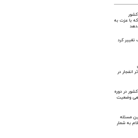
 کشور
ه با عزت به
‌دهد
گ تغییر کرد
 انفجار در
کشور در دوره
هی وضعیت
ن مسئله
م به شمار