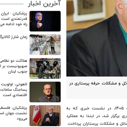
آخرین اخبار
پزشکیان : ایران
قدرتمندی است ک
راه خود ادامه می
زمان شارژ کالابر
هلاکت دو نظامی
صهیونیست بر اثر
جنوب لبنان
ل و مشکلات حرفه پرستاری در
لاهوتی: اولویت 
پساجنگ ساماند
اقتصادی است
پزشکیان: فلسطی
، احمد نجاتیان، روز دوشنبه ۲۸ اردیبهشت ۱۴۰۵، در نشست خبری که به
نخست جهان اسلا
برگزار شد، در ابتدا به عملکرد
می‌رود
ائل و مشکلات پرستاران پرداخت.