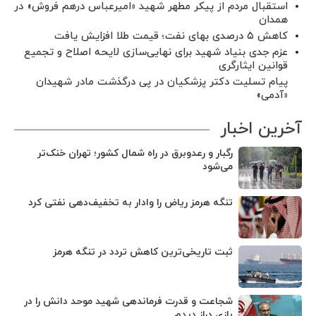
استقبال مردم از پیکر مطهر شهید «امیرعباس درهم فروش» در
همدان
کاهش ۵ درصدی بهای نفت؛ قیمت طلا افزایش یافت
عزم جدی بنیاد شهید برای نهایی‌سازی لایحه اصلاح و تجمیع
قوانین ایثارگری
پیام تسلیت دکتر پزشکیان در پی درگذشت مادر شهیدان
«آدمی»
آخرین اخبار
رگبار و رعدوبرق در راه شمال کشور؛ تهران خنک‌تر
می‌شود
تنگه هرمز ریاض را وادار به تخفیف‌دهی نفتی کرد
ثبت تاریخی‌ترین کاهش تردد در تنگه هرمز
شجاعت و قدرت فرماندهی شهید موحد دانش را در
بازی دراز دیدم